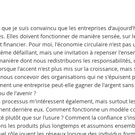
e que je suis convaincu que les entreprises d'aujourd'
es. Elles doivent fonctionner de manière sensée, sur l
t financier. Pour moi, l'économie circulaire n'est pas
tème défaillant, mais une invitation à repenser l'ense
 manière dont nous redistribuons les responsabilités, 
rsque l'accent n'est plus mis sur la croissance, mais s
us concevoir des organisations qui ne s'épuisent p
ent une entreprise peut-elle gagner de l'argent sans 
u de l'avenir ?
s processus m'intéressent également, mais surtout le
achent derrière eux. Comment fonctionne un modèle c
té plutôt que sur l'usure ? Comment la confiance s'inst
sons les produits plus longtemps et assumons ensemb
uel rôle jouent les réseaux lorsque des individus for