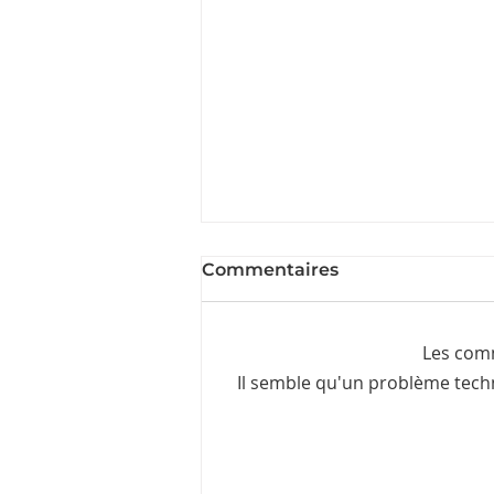
Commentaires
Les comm
Il semble qu'un problème techn
La coopération plutôt
que la conformité : de la
création de valeur à la