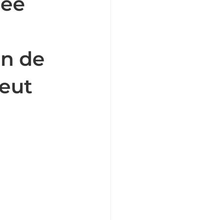
sée
on de
eut