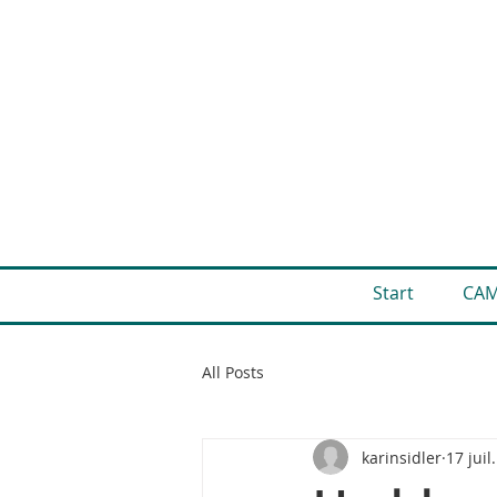
Start
CA
All Posts
karinsidler
17 juil