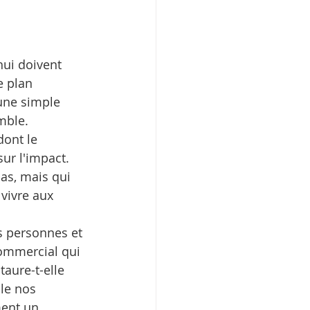
hui doivent 
e plan 
 une simple 
mble.
dont le 
ur l'impact. 
as, mais qui 
vivre aux 
s personnes et 
ommercial qui 
aure-t-elle 
le nos 
ment un 