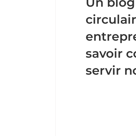
Un blog
circulai
entrepre
savoir 
servir 