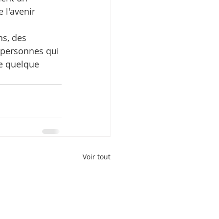
 l'avenir 
ns, des 
s personnes qui 
e quelque 
Voir tout