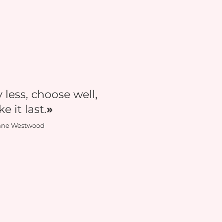
 less, choose well,
e it last.
»
nne Westwood